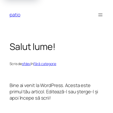
Sari
la
patio
conținut
Salut lume!
Scris de
sfdev
în
Fără categorie
Bine ai venit la WordPress. Acesta este
primul tău articol. Editează-l sau șterge-l și
apoi începe să scrii!